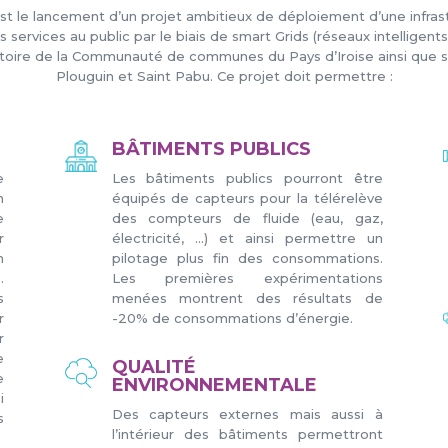
 le lancement d’un projet ambitieux de déploiement d’une infrastr
s services au public par le biais de smart Grids (réseaux intellige
ritoire de la Communauté de communes du Pays d’Iroise ainsi que
Plouguin et Saint Pabu. Ce projet doit permettre :
BÂTIMENTS PUBLICS
e
Les bâtiments publics pourront être
n
équipés de capteurs pour la télérelève
e
des compteurs de fluide (eau, gaz,
r
électricité, …) et ainsi permettre un
n
pilotage plus fin des consommations.
.
Les premières expérimentations
s
menées montrent des résultats de
r
-20% de consommations d’énergie.
r
e
QUALITÉ
e
ENVIRONNEMENTALE
i
Des capteurs externes mais aussi à
s
l’intérieur des bâtiments permettront