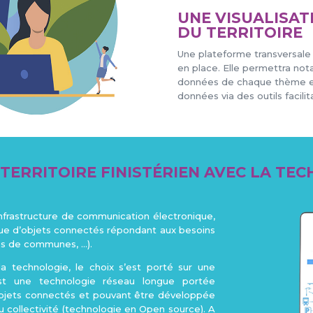
UNE VISUALISAT
DU TERRITOIRE
Une plateforme transversale
en place. Elle permettra no
données de chaque thème et
données via des outils facilita
TERRITOIRE FINISTÉRIEN AVEC LA TE
infrastructure de communication électronique,
ogue d’objets connectés répondant aux besoins
s de communes, …).
a technologie, le choix s’est porté sur une
st une technologie réseau longue portée
objets connectés et pouvant être développée
u collectivité (technologie en Open source). A