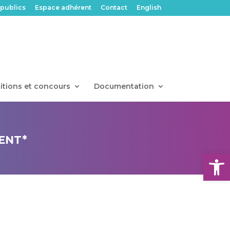
publics
Espace adhérent
Contact
English
itions et concours
Documentation
ENT*
Ouvrir l