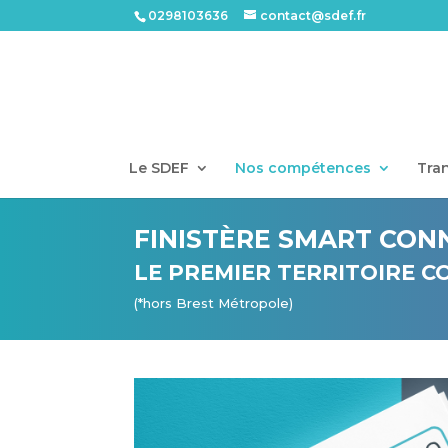
0298103636
contact@sdef.fr
Le SDEF
Nos compétences
Tran
FINISTÈRE SMART CON
LE PREMIER TERRITOIRE C
(*hors Brest Métropole)