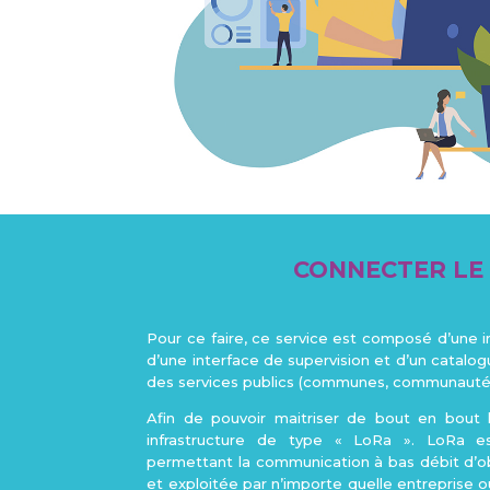
CONNECTER LE 
Pour ce faire, ce service est composé d’une 
d’une interface de supervision et d’un catal
des services publics (communes, communauté
Afin de pouvoir maitriser de bout en bout l
infrastructure de type « LoRa ». LoRa e
permettant la communication à bas débit d’
et exploitée par n’importe quelle entreprise o