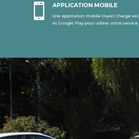

APPLICATION MOBILE
Une application mobile Ouest Charge est 
et Google Play pour utiliser votre servic