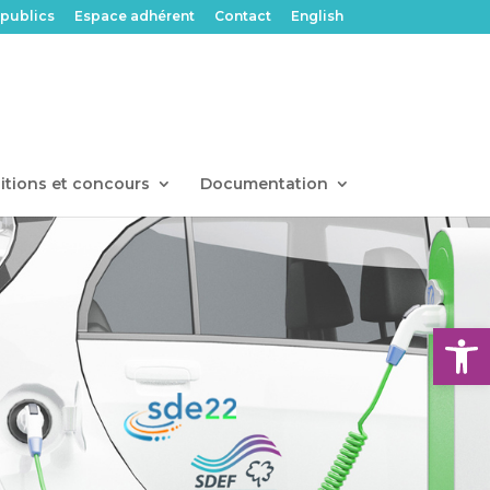
publics
Espace adhérent
Contact
English
itions et concours
Documentation
Ouvrir l