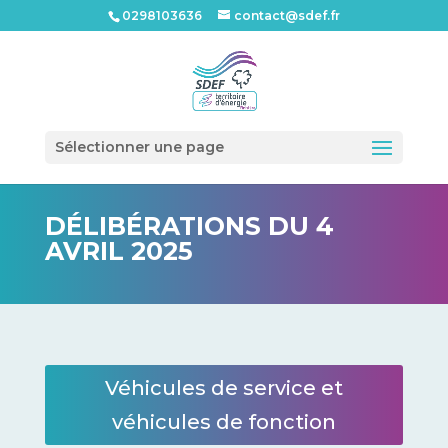
0298103636
contact@sdef.fr
Ouvrir l
Sélectionner une page
DÉLIBÉRATIONS DU 4
AVRIL 2025
Véhicules de service et
véhicules de fonction