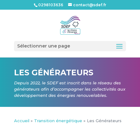
0298103636
contact@sdef.fr
Ouvrir l
Sélectionner une page
LES GÉNÉRATEURS
Depuis 2022, le SDEF est inscrit dans le réseau des
générateurs afin d’accompagner les collectivités aux
développement des énergies renouvelables.
Accueil
»
Transition énergétique
»
Les Générateurs