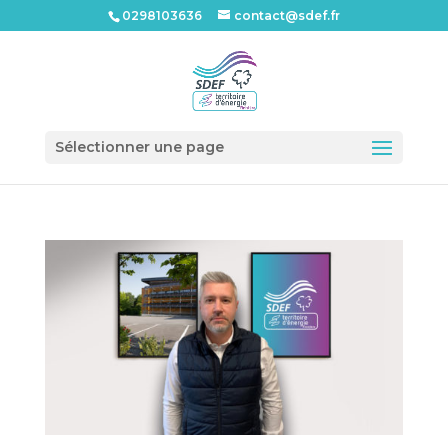
0298103636
contact@sdef.fr
Ouvrir l
Sélectionner une page