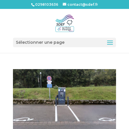
0298103636
contact@sdef.fr
Ouvrir l
Sélectionner une page