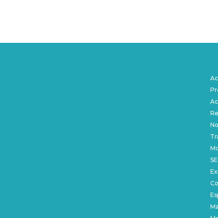
Ac
Pr
Ac
Re
No
Tr
Mo
SE
Ex
Co
Es
Ma