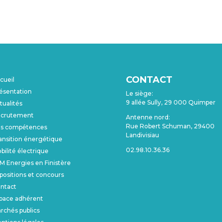
CONTACT
cueil
ésentation
Le siège:
9 allée Sully, 29 000 Quimper
tualités
crutement
Antenne nord:
Rue Robert Schuman, 29400
s compétences
Landivisiau
ansition énergétique
02.98.10.36.36
bilité électrique
M Energies en Finistère
positions et concours
ntact
pace adhérent
rchés publics