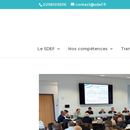
0298103636
contact@sdef.fr
Le SDEF
Nos compétences
Tran