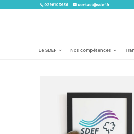
0298103636
contact@sdef.fr
Le SDEF
Nos compétences
Tran