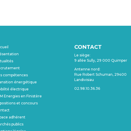
CONTACT
cueil
ésentation
Le siège:
9 allée Sully, 29 000 Quimper
tualités
crutement
Antenne nord:
Rue Robert Schuman, 29400
s compétences
Landivisiau
ansition énergétique
02.98.10.36.36
bilité électrique
M Energies en Finistère
positions et concours
ntact
pace adhérent
rchés publics