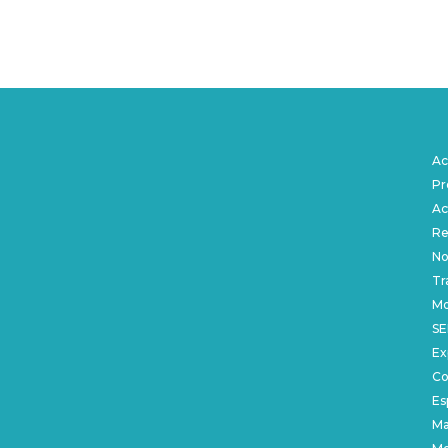
Ac
Pr
Ac
Re
No
Tr
Mo
SE
Ex
Co
Es
Ma